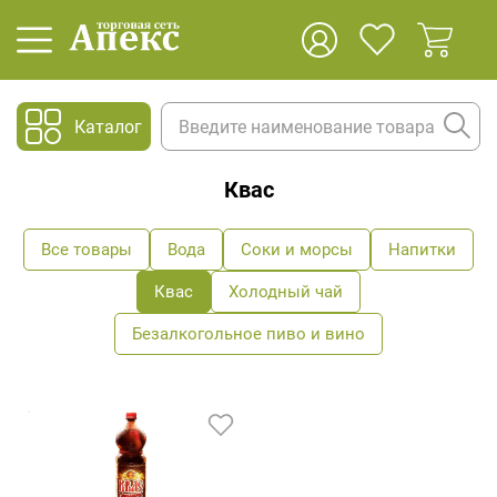
Каталог
Квас
Все товары
Вода
Соки и морсы
Напитки
Квас
Холодный чай
Безалкогольное пиво и вино