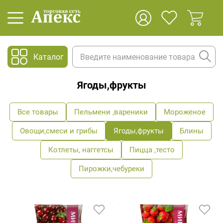
Каталог
Ягоды,фрукты
Все товары
Пельмени ,вареники
Мороженое
Овощи,смеси и грибы
Ягоды,фрукты
Блины
Котлеты, наггетсы
Пицца ,тесто
Пирожки,чебуреки