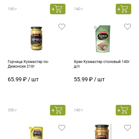
190 г
140 г
Горчица Кухмастер по-
Хрен Кухмастер столовый 140г
Дижонски 210г
д/п
65.99 ₽ / шт
55.99 ₽ / шт
350 г
140 г