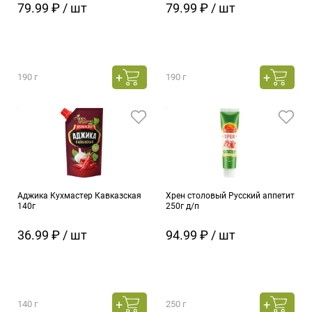
79.99 ₽ / шт
79.99 ₽ / шт
190 г
190 г
Аджика Кухмастер Кавказская
Хрен столовый Русский аппетит
140г
250г д/п
36.99 ₽ / шт
94.99 ₽ / шт
140 г
250 г