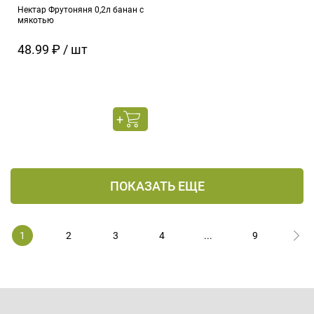
Нектар Фрутоняня 0,2л банан с
мякотью
48.99 ₽ / шт
ПОКАЗАТЬ ЕЩЕ
1
2
3
4
...
9