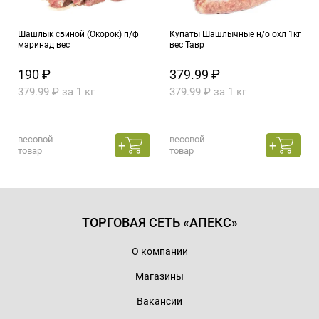
Шашлык свиной (Окорок) п/ф
Купаты Шашлычные н/о охл 1кг
маринад вес
вес Тавр
190 ₽
379.99 ₽
379.99 ₽ за 1 кг
379.99 ₽ за 1 кг
весовой
весовой
товар
товар
ТОРГОВАЯ СЕТЬ «АПЕКС»
О компании
Магазины
Вакансии