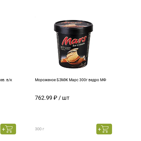
в. в/к
Мороженое БЗМЖ Марс 300г ведро МФ
Моро
кара
762.99 ₽ / шт
129
300 г
130 г