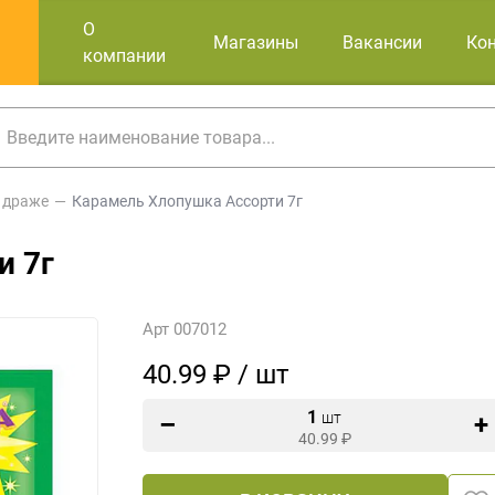
О
Магазины
Вакансии
Ко
компании
 драже
Карамель Хлопушка Ассорти 7г
и 7г
Арт 007012
40.99 ₽ / шт
1
шт
40.99
₽