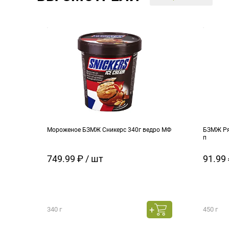
Мороженое БЗМЖ Сникерс 340г ведро МФ
БЗМЖ Ря
п
749.99 ₽ / шт
91.99 
340 г
450 г