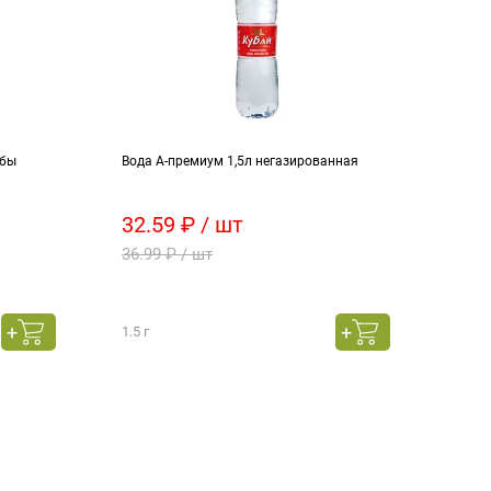
ыбы
Вода А-премиум 1,5л негазированная
Прип
32.59 ₽ / шт
10.
36.99 ₽ / шт
12.9
1.5 г
10 г