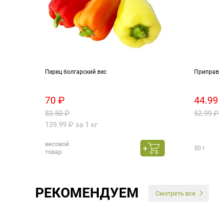
Перец болгарский вес
Приправ
70 ₽
44.99
83.50 ₽
52.99 ₽
139.99 ₽ за 1 кг
весовой
50 г
товар
РЕКОМЕНДУЕМ
Смотреть все