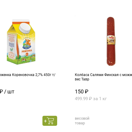
женка Кореновочка 2,7% 450г т/
Колбаса Салями Финская с можже
вес Тавр
₽ / шт
150 ₽
499.99 ₽ за 1 кг
весовой
товар