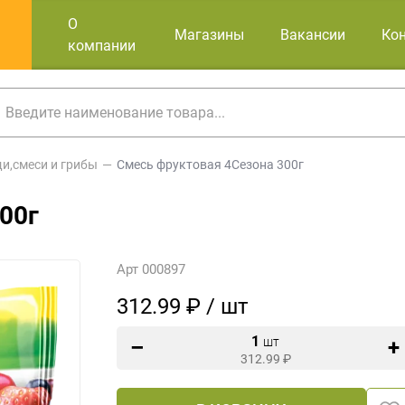
О
Магазины
Вакансии
Ко
компании
и,смеси и грибы
Смесь фруктовая 4Сезона 300г
00г
Арт 000897
312.99 ₽ / шт
1
шт
312.99
₽