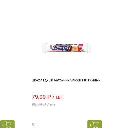
Шоколадный батончик Snickers 81г белый
Лапш
90г
79.99 ₽ / шт
59.
89.99 ₽ / шт
75.9
81 г
90 г