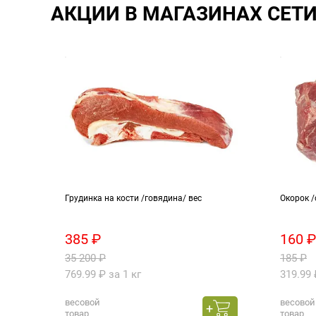
АКЦИИ В МАГАЗИНАХ СЕТ
Грудинка на кости /говядина/ вес
Окорок /
385 ₽
160 ₽
35 200 ₽
185 ₽
769.99 ₽ за 1 кг
319.99 
весовой
весовой
товар
товар