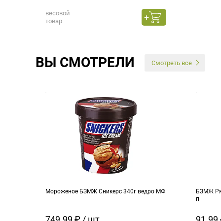
весовой
товар
ВЫ СМОТРЕЛИ
Смотреть все
Мороженое БЗМЖ Сникерс 340г ведро МФ
БЗМЖ Ря
п
749.99 ₽ / шт
91.99 