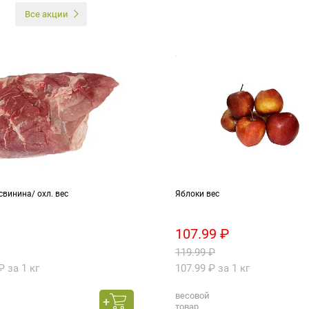
И
Все акции
свинина/ охл. вес
Яблоки вес
107.99 ₽
119.99 ₽
₽ за 1 кг
107.99 ₽ за 1 кг
весовой
товар