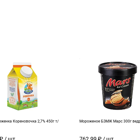
женка Кореновочка 2,7% 450г т/
Мороженое БЗМЖ Марс 300г вед
₽ / шт
762.99 ₽ / шт