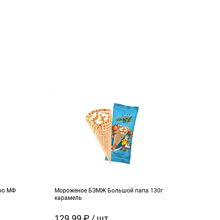
ро МФ
Мороженое БЗМЖ Большой папа 130г
Моро
карамель
ч.см
129.99 ₽ / шт
129