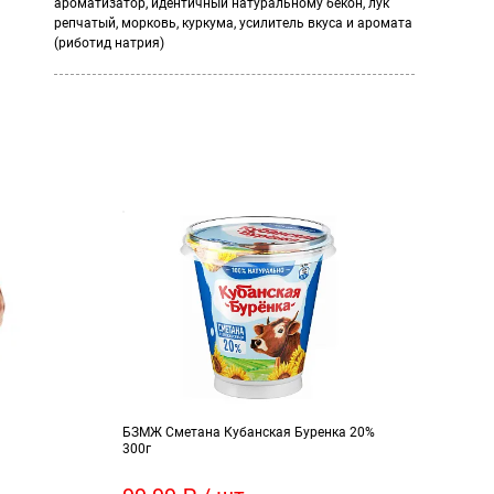
ароматизатор, идентичный натуральному бекон, лук
репчатый, морковь, куркума, усилитель вкуса и аромата
(риботид натрия)
БЗМЖ Сметана Кубанская Буренка 20%
Мака
300г
Спир