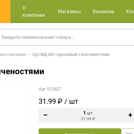
О
Магазины
Вакансии
Ко
компании
риготовления
Суп МД 60г гороховый с копченостями
пченостями
Арт 012827
31.99 ₽ / шт
1
шт
31.99
₽