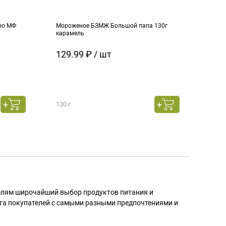
ро МФ
Мороженое БЗМЖ Большой папа 130г
Моро
карамель
ч.см
129.99 ₽ / шт
129
130 г
130 г
телям широчайший выбор продуктов питания и
га покупателей с самыми разными предпочтениями и