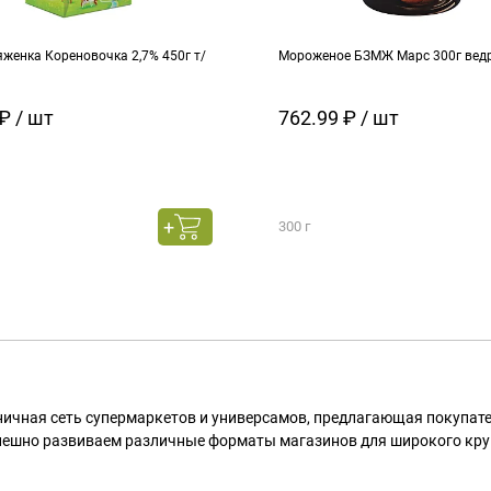
женка Кореновочка 2,7% 450г т/
Мороженое БЗМЖ Марс 300г вед
₽ / шт
762.99 ₽ / шт
300 г
ничная сеть супермаркетов и универсамов, предлагающая покупа
пешно развиваем различные форматы магазинов для широкого кру