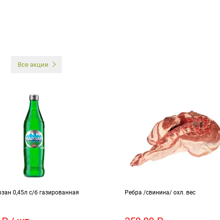
И
Все акции
зан 0,45л с/б газированная
Ребра /свинина/ охл. вес