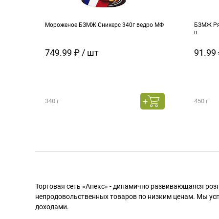
Мороженое БЗМЖ Сникерс 340г ведро МФ
БЗМЖ Ря
п
749.99 ₽ / шт
91.99 
340 г
450 г
Торговая сеть «Апекс» - динамично развивающаяся роз
непродовольственных товаров по низким ценам. Мы ус
доходами.