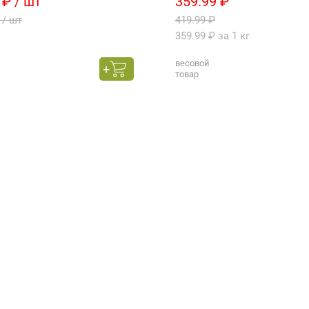
 ₽ / шт
359.99 ₽
 / шт
419.99 ₽
359.99 ₽ за 1 кг
весовой
товар