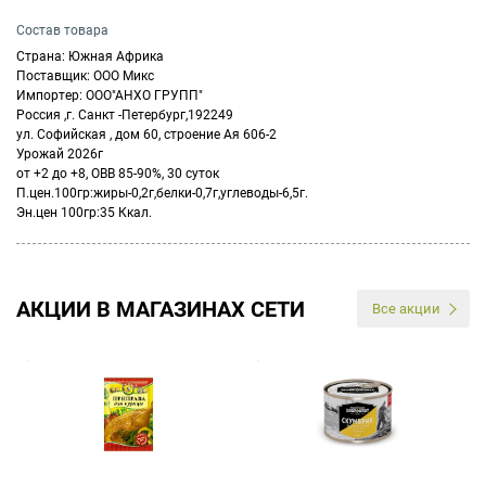
Состав товара
Страна: Южная Африка
Поставщик: ООО Микс
Импортер: ООО"АНХО ГРУПП"
Россия ,г. Санкт -Петербург,192249
ул. Софийская , дом 60, строение Ая 606-2
Урожай 2026г
от +2 до +8, ОВВ 85-90%, 30 суток
П.цен.100гр:жиры-0,2г,белки-0,7г,углеводы-6,5г.
Эн.цен 100гр:35 Ккал.
АКЦИИ В МАГАЗИНАХ СЕТИ
Все акции