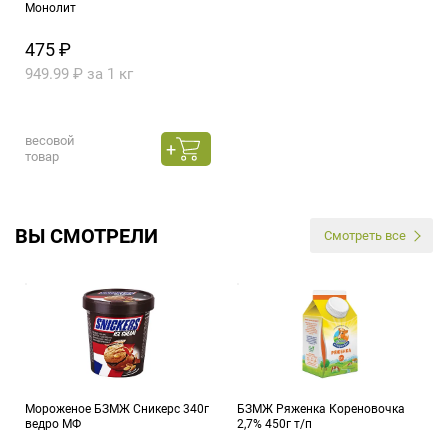
Монолит
475 ₽
949.99 ₽ за 1 кг
весовой
товар
ВЫ СМОТРЕЛИ
Смотреть все
Мороженое БЗМЖ Сникерс 340г
БЗМЖ Ряженка Кореновочка
ведро МФ
2,7% 450г т/п