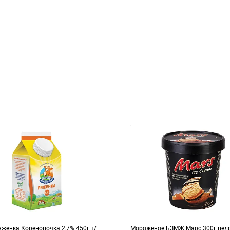
женка Кореновочка 2,7% 450г т/
Мороженое БЗМЖ Марс 300г вед