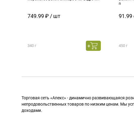
п
749.99 ₽ / шт
91.99 
340 г
450 г
Торговая сеть «Апекс» - динамично развивающаяся роз
непродовольственных товаров по низким ценам. Мы ус
доходами.