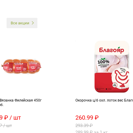
И
Все акции
Вязанка Филейская 450г
Окорочка ц/б охл. лоток вес Благ
б.
9 ₽ / шт
260.99 ₽
₽ / шт
293.39 ₽
289.99 ₽ за 1 кг