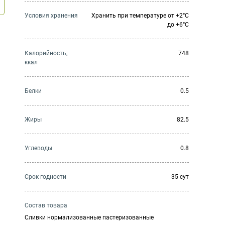
Условия хранения
Хранить при температуре от +2°С
до +6°С
Калорийность,
748
ккал
Белки
0.5
Жиры
82.5
Углеводы
0.8
Cрок годности
35 сут
Состав товара
Сливки нормализованные пастеризованные