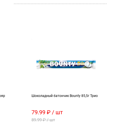
ояр
Шоколадный батончик Bounty 85,5г Трио
Чай ч
79.99 ₽ / шт
259
89.99 ₽ / шт
328.