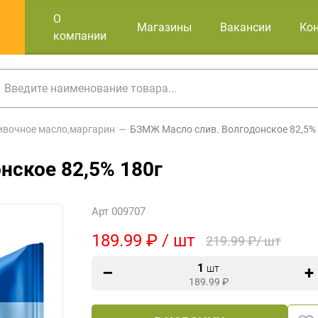
О
Магазины
Вакансии
Ко
компании
ивочное масло,маргарин
БЗМЖ Масло слив. Волгодонское 82,5%
нское 82,5% 180г
Арт 009707
189.99 ₽ / шт
219.99 ₽/ шт
1
шт
189.99
₽