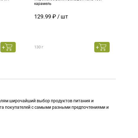
карамель
ч.см
129.99 ₽ / шт
129
130 г
130 г
телям широчайший выбор продуктов питания и
га покупателей с самыми разными предпочтениями и