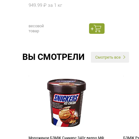
949.99 ₽ за 1 кг
весовой
товар
ВЫ СМОТРЕЛИ
Смотреть все
Мороженое БЗМЖ Сникерс 340г ведро МФ
БЗМЖ Ря