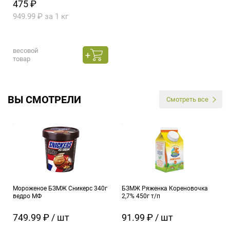
475 ₽
949.99 ₽ за 1 кг
весовой
товар
ВЫ СМОТРЕЛИ
Смотреть все
Мороженое БЗМЖ Сникерс 340г
БЗМЖ Ряженка Кореновочка
ведро МФ
2,7% 450г т/п
749.99 ₽ / шт
91.99 ₽ / шт