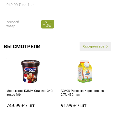
949.99 ₽ за 1 кг
весовой
товар
ВЫ СМОТРЕЛИ
Смотреть все
Мороженое БЗМЖ Сникерс 340г
БЗМЖ Ряженка Кореновочка
ведро МФ
2,7% 450г т/п
749.99 ₽ / шт
91.99 ₽ / шт