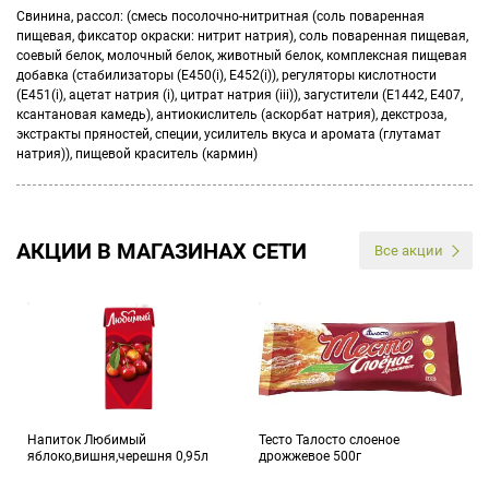
Свинина, рассол: (смесь посолочно-нитритная (соль поваренная
пищевая, фиксатор окраски: нитрит натрия), соль поваренная пищевая,
соевый белок, молочный белок, животный белок, комплексная пищевая
добавка (стабилизаторы (Е450(i), Е452(i)), регуляторы кислотности
(Е451(i), ацетат натрия (i), цитрат натрия (iii)), загустители (Е1442, Е407,
ксантановая камедь), антиокислитель (аскорбат натрия), декстроза,
экстракты пряностей, специи, усилитель вкуса и аромата (глутамат
натрия)), пищевой краситель (кармин)
АКЦИИ В МАГАЗИНАХ СЕТИ
Все акции
Напиток Любимый
Тесто Талосто слоеное
яблоко,вишня,черешня 0,95л
дрожжевое 500г