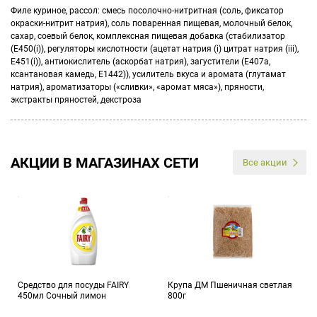
Филе куриное, рассол: смесь посолочно-нитритная (соль, фиксатор
окраски-нитрит натрия), соль поваренная пищевая, молочный белок,
сахар, соевый белок, комплексная пищевая добавка (стабилизатор
(Е450(i)), регуляторы кислотности (ацетат натрия (i) цитрат натрия (iii),
E451(i)), антиокислитель (аскорбат натрия), загустители (Е407а,
ксантановая камедь, Е1442)), усилитель вкуса и аромата (глутамат
натрия), ароматизаторы («сливки», «аромат мяса»), пряности,
экстракты пряностей, декстроза
АКЦИИ В МАГАЗИНАХ СЕТИ
Все акции
Средство для посуды FAIRY
Крупа ДМ Пшеничная светлая
450мл Сочный лимон
800г