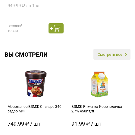
949.99 ₽ за 1 кг
весовой
товар
ВЫ СМОТРЕЛИ
Смотреть все
Мороженое БЗМЖ Сникерс 340г
БЗМЖ Ряженка Кореновочка
ведро МФ
2,7% 450г т/п
749.99 ₽ / шт
91.99 ₽ / шт