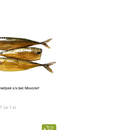
умбрия х/к вес Монолит
₽ за 1 кг