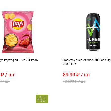
ys картофельные 70г краб
Напиток энергетический Flash Up
0,45л ж/б
 ₽ / шт
89.99 ₽ / шт
₽ / шт
104.98 ₽ / шт