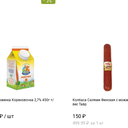
женка Кореновочка 2,7% 450г т/
Колбаса Салями Финская с можже
вес Тавр
₽ / шт
150 ₽
499.99 ₽ за 1 кг