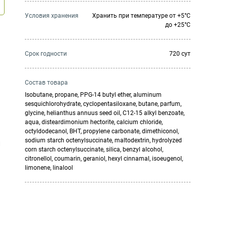
Условия хранения
Хранить при температуре от +5°С
до +25°С
Cрок годности
720 сут
Состав товара
Isobutane, propane, PPG-14 butyl ether, aluminum
sesquichlorohydrate, cyclopentasiloxane, butane, parfum,
glycine, helianthus annuus seed oil, C12-15 alkyl benzoate,
aqua, disteardimonium hectorite, calcium chloride,
octyldodecanol, BHT, propylene carbonate, dimethiconol,
sodium starch octenylsuccinate, maltodextrin, hydrolyzed
и
corn starch octenylsuccinate, silica, benzyl alcohol,
citronellol, coumarin, geraniol, hexyl cinnamal, isoeugenol,
limonene, linalool