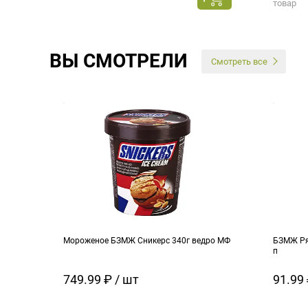
товар
ВЫ СМОТРЕЛИ
Смотреть все
Мороженое БЗМЖ Сникерс 340г ведро МФ
БЗМЖ Ря
п
749.99 ₽ / шт
91.99 