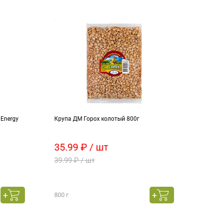
 Energy
Крупа ДМ Горох колотый 800г
Круп
35.99 ₽ / шт
24.
39.99 ₽ / шт
31.1
800 г
800 г