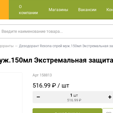
О
Магазины
Вакансии
Ко
компании
доранты
Дезодорант Rexona спрей муж.150мл Экстремальная з
муж.150мл Экстремальная защит
Арт 158813
516.99 ₽ / шт
1
шт
516.99
₽