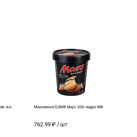
в. в/к
Мороженое БЗМЖ Марс 300г ведро МФ
Моро
кара
762.99 ₽ / шт
129