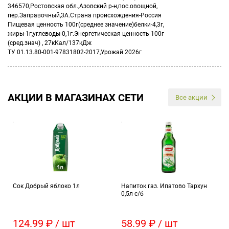
346570,Ростовская обл.,Азовский р-н,пос.овощной,
пер.Заправочный,3А.Страна происхождения-Россия
Пищевая ценность 100г(среднее значение)белки-4,3г,
жиры-1г,углеводы-0,1г.Энергетическая ценность 100г
(сред.знач) , 27кКал/137кДж
ТУ 01.13.80-001-97831802-2017,Урожай 2026г
АКЦИИ В МАГАЗИНАХ СЕТИ
Все акции
Сок Добрый яблоко 1л
Напиток газ. Ипатово Тархун
0,5л с/б
124.99 ₽ / шт
58.99 ₽ / шт