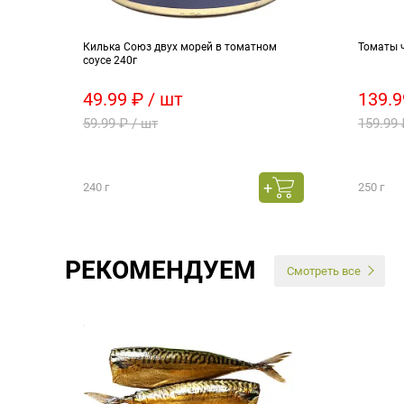
леных
Килька Союз двух морей в томатном
Томаты 
соусе 240г
49.99 ₽ / шт
139.9
59.99 ₽ / шт
159.99 
240 г
250 г
РЕКОМЕНДУЕМ
Смотреть все