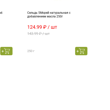
аб
Сельдь 5Морей натуральная с
Чай ч
добавлением масла 250г
124.99 ₽ / шт
259
143.99 ₽ / шт
328.
250 г
210 г