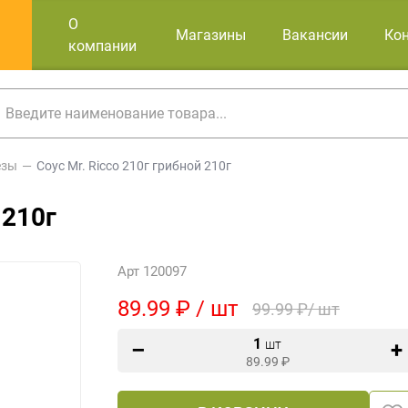
О
Магазины
Вакансии
Ко
компании
езы
Соус Mr. Ricco 210г грибной 210г
 210г
Арт 120097
89.99 ₽ / шт
99.99 ₽/ шт
1
шт
89.99
₽