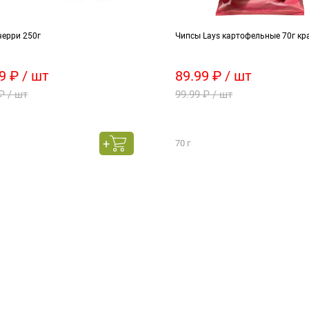
черри 250г
Чипсы Lays картофельные 70г кр
9 ₽ / шт
89.99 ₽ / шт
₽ / шт
99.99 ₽ / шт
70 г