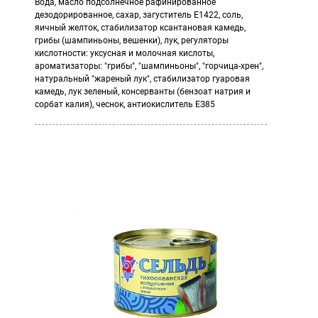
Вода, масло подсолнечное рафинированное
дезодорированное, сахар, загуститель Е1422, соль,
яичный желток, стабилизатор ксантановая камедь,
грибы (шампиньоны, вешенки), лук, регуляторы
кислотности: уксусная и молочная кислоты,
ароматизаторы: "грибы", "шампиньоны", "горчица-хрен",
натуральный "жареный лук", стабилизатор гуаровая
камедь, лук зеленый, консерванты (бензоат натрия и
сорбат калия), чеснок, антиокислитель ЕЗ85