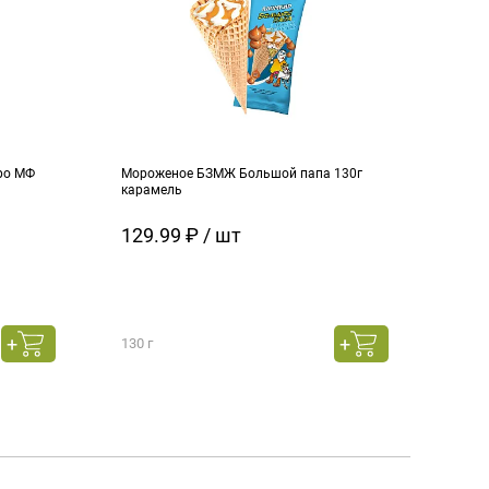
ро МФ
Мороженое БЗМЖ Большой папа 130г
Моро
карамель
ч.см
129.99 ₽ / шт
129
130 г
130 г