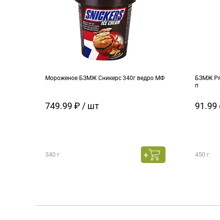
Мороженое БЗМЖ Сникерс 340г ведро МФ
БЗМЖ Ря
п
749.99 ₽ / шт
91.99 
340 г
450 г