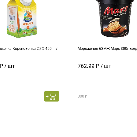
женка Кореновочка 2,7% 450г т/
Мороженое БЗМЖ Марс 300г вед
₽ / шт
762.99 ₽ / шт
300 г