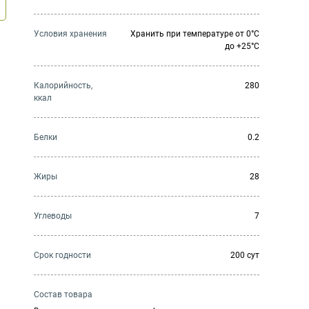
Условия хранения
Хранить при температуре от 0°С
до +25°С
Калорийность,
280
ккал
Белки
0.2
Жиры
28
Углеводы
7
Cрок годности
200 сут
Состав товара