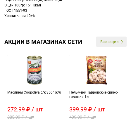
П.цен 100гр: жиры-6,4г, белки-23,4г
Э.цен 100гр: 151 Ккал
ГОСТ 1551-93
Хранить при t 0+6
АКЦИИ В МАГАЗИНАХ СЕТИ
Все акции
Маслины Coopoliva с/к 350г ж/б
Пельмени Тавровские свино-
говяжьи 1кг
272.99 ₽ / шт
399.99 ₽ / шт
305.99 ₽ / шт
499.99 ₽ / шт