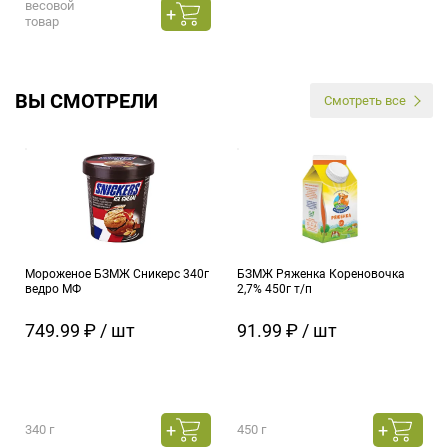
весовой
товар
ВЫ СМОТРЕЛИ
Смотреть все
Мороженое БЗМЖ Сникерс 340г
БЗМЖ Ряженка Кореновочка
ведро МФ
2,7% 450г т/п
749.99 ₽ / шт
91.99 ₽ / шт
340 г
450 г