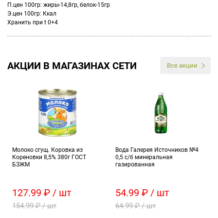
П.цен 100гр: жиры-14,8гр, белок-15гр
Э.цен 100гр: Ккал
Хранить при t 0+4
АКЦИИ В МАГАЗИНАХ СЕТИ
Все акции
Молоко сгущ. Коровка из
Вода Галерея Источников №4
Кореновки 8,5% 380г ГОСТ
0,5 с/б минеральная
БЗЖМ
газированная
127.99 ₽ / шт
54.99 ₽ / шт
154.99 ₽ / шт
64.99 ₽ / шт