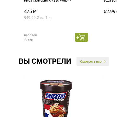
Рыба Скумбрия х/к вес Монолит
Вода Bo
475 ₽
62.99 
949.99 ₽ за 1 кг
весовой
товар
ВЫ СМОТРЕЛИ
Смотреть все