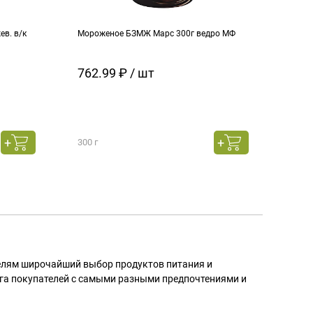
в. в/к
Мороженое БЗМЖ Марс 300г ведро МФ
Моро
кара
762.99 ₽ / шт
129
300 г
130 г
телям широчайший выбор продуктов питания и
га покупателей с самыми разными предпочтениями и