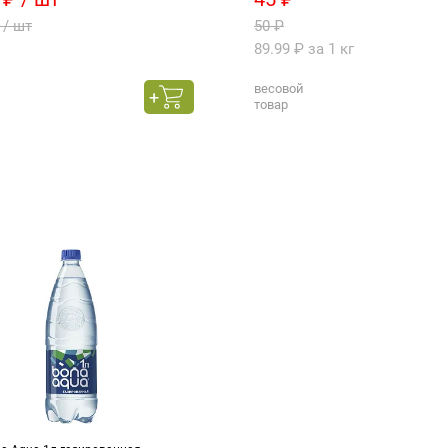
 / шт
50 ₽
89.99 ₽ за 1 кг
весовой
товар