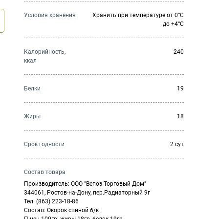
Условия хранения
Хранить при температуре от 0°С
до +4°С
Калорийность,
240
ккал
Белки
19
Жиры
18
Cрок годности
2 сут
Состав товара
Производитель: ООО "Вепоз-Торговый Дом"
344061, Ростов-на-Дону, пер.Радиаторный 9г
Тел. (863) 223-18-86
Состав: Окорок свиной б/к