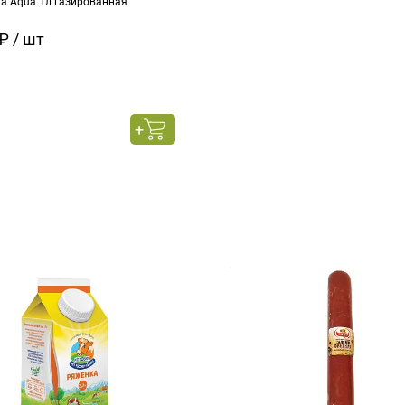
na Aqua 1л газированная
₽ / шт