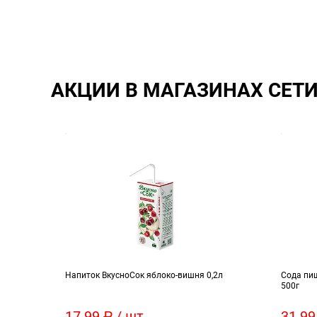
АКЦИИ В МАГАЗИНАХ СЕТ
ом
Напиток ВкусноСок яблоко-вишня 0,2л
Сода пи
500г
17.99 ₽ / шт
31.99