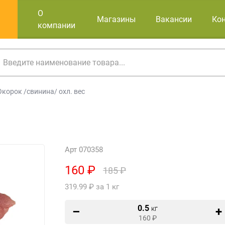
О
Магазины
Вакансии
Ко
компании
Окорок /свинина/ охл. вес
Арт 070358
160 ₽
185 ₽
319.99 ₽ за 1 кг
0.5
кг
160
₽