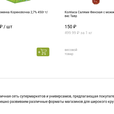
женка Кореновочка 2,7% 450г т/
Колбаса Салями Финская с можже
вес Тавр
₽ / шт
150 ₽
499.99 ₽ за 1 кг
весовой
товар
ничная сеть супермаркетов и универсамов, предлагающая покупа
пешно развиваем различные форматы магазинов для широкого кру