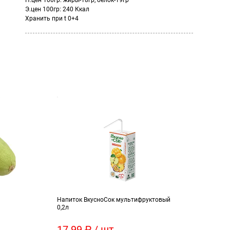
П.цен 100гр: жиры-18гр, белок-19гр
Э.цен 100гр: 240 Ккал
Хранить при t 0+4
Напиток ВкусноСок мультифруктовый
Апель
0,2л
17.99 ₽ / шт
65 