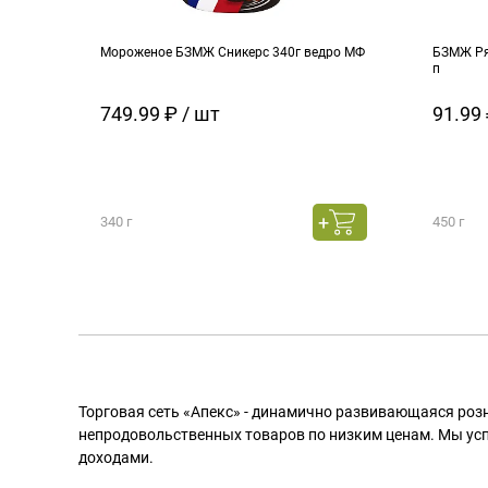
Мороженое БЗМЖ Сникерс 340г ведро МФ
БЗМЖ Ря
п
749.99 ₽ / шт
91.99 
340 г
450 г
Торговая сеть «Апекс» - динамично развивающаяся роз
непродовольственных товаров по низким ценам. Мы ус
доходами.