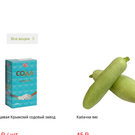
И
Все акции
щевая Крымский содовый завод
Кабачки вес
 ₽ / шт
45 ₽