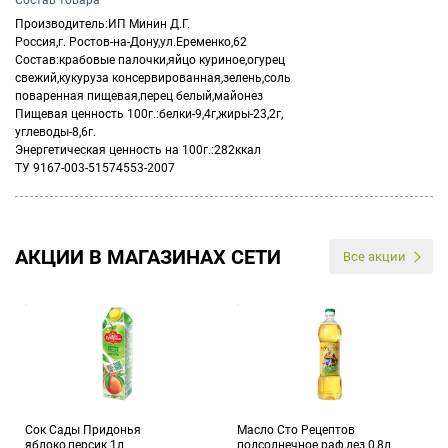
Состав товара
Производитель:ИП Минин Д.Г.
Россия,г. Ростов-на-Дону,ул.Еременко,62
Состав:крабовые палочки,яйцо куриное,огурец
свежий,кукуруза консервированная,зелень,соль
поваренная пищевая,перец белый,майонез
Пищевая ценность 100г.:белки-9,4г,жиры-23,2г,
углеводы-8,6г.
Энергетическая ценность на 100г.:282ккал
ТУ 9167-003-51574553-2007
АКЦИИ В МАГАЗИНАХ СЕТИ
Все акции
Сок Сады Придонья
Масло Сто Рецептов
яблоко,персик 1л
подсолнечное раф,дез 0,8л