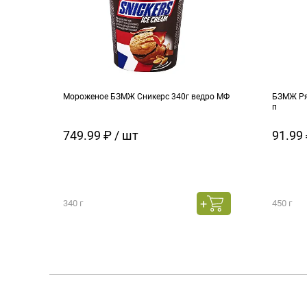
Мороженое БЗМЖ Сникерс 340г ведро МФ
БЗМЖ Ря
п
749.99 ₽ / шт
91.99 
340 г
450 г