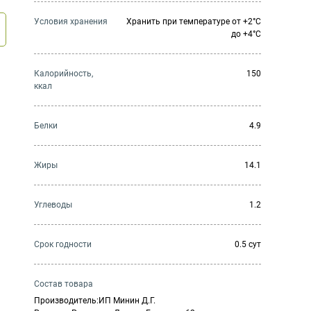
Условия хранения
Хранить при температуре от +2°С
до +4°С
Калорийность,
150
ккал
Белки
4.9
Жиры
14.1
Углеводы
1.2
Cрок годности
0.5 сут
Состав товара
Производитель:ИП Минин Д.Г.