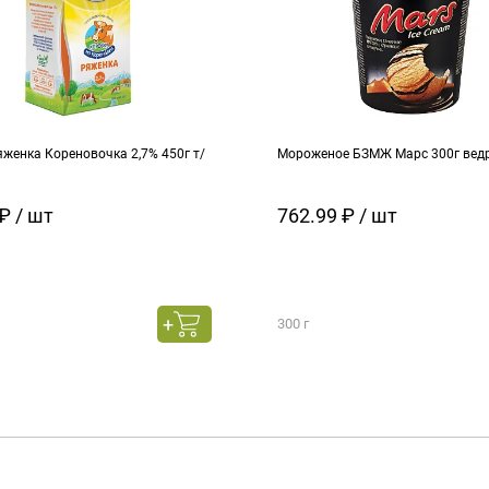
женка Кореновочка 2,7% 450г т/
Мороженое БЗМЖ Марс 300г вед
₽ / шт
762.99 ₽ / шт
300 г