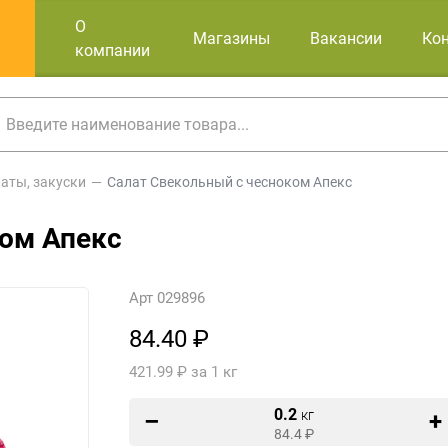
О
Магазины
Вакансии
Ко
компании
аты, закуски
Салат Свекольный с чесноком Апекс
ком Апекс
Арт 029896
84.40 ₽
421.99 ₽ за 1 кг
0.2
кг
84.4
₽