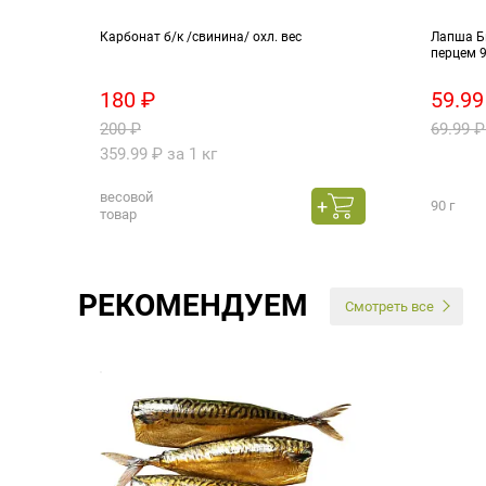
Карбонат б/к /свинина/ охл. вес
Лапша Би
перцем 
180 ₽
59.99
200 ₽
69.99 ₽
359.99 ₽ за 1 кг
весовой
90 г
товар
РЕКОМЕНДУЕМ
Смотреть все