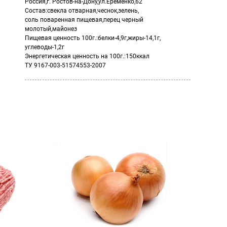
Россия,г. Ростов-на-Дону,ул.Еременко,62
Состав:свекла отварная,чеснок,зелень,
соль поваренная пищевая,перец черный
молотый,майонез
Пищевая ценность 100г.:белки-4,9г,жиры-14,1г,
углеводы-1,2г
Энергетическая ценность на 100г.:150ккал
ТУ 9167-003-51574553-2007