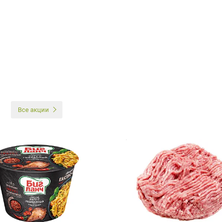
И
Все акции