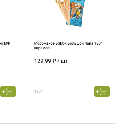
ро МФ
Мороженое БЗМЖ Большой папа 130г
Моро
карамель
ч.см
129.99 ₽ / шт
129
130 г
130 г