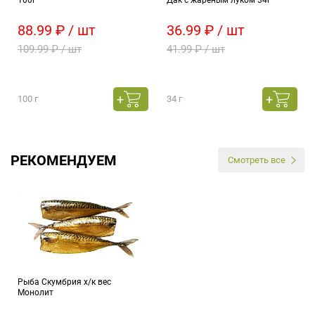
100г
Дак с жареным луком 34г
88.99 ₽ / шт
36.99 ₽ / шт
109.99 ₽ / шт
41.99 ₽ / шт
100 г
34 г
РЕКОМЕНДУЕМ
Смотреть все
Рыба Скумбрия х/к вес
Монолит