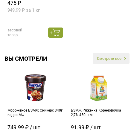
475 ₽
949.99 ₽ за 1 кг
весовой
товар
ВЫ СМОТРЕЛИ
Смотреть все
Мороженое БЗМЖ Сникерс 340г
БЗМЖ Ряженка Кореновочка
ведро МФ
2,7% 450г т/п
749.99 ₽ / шт
91.99 ₽ / шт