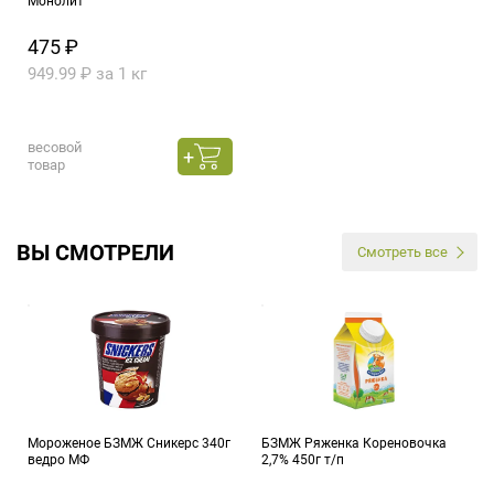
Монолит
475 ₽
949.99 ₽ за 1 кг
весовой
товар
ВЫ СМОТРЕЛИ
Смотреть все
Мороженое БЗМЖ Сникерс 340г
БЗМЖ Ряженка Кореновочка
ведро МФ
2,7% 450г т/п