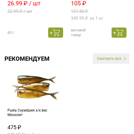
26.99 ₽ / шт
105 ₽
32.99 ₽ / шт
121.50 ₽
349.99 ₽ за 1 кг
весовой
60 г
товар
РЕКОМЕНДУЕМ
Смотреть все
Рыба Скумбрия х/к вес
Монолит
475 ₽