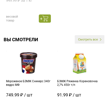
949.99 ₽ за 1 кг
весовой
товар
ВЫ СМОТРЕЛИ
Смотреть все
Мороженое БЗМЖ Сникерс 340г
БЗМЖ Ряженка Кореновочка
ведро МФ
2,7% 450г т/п
749.99 ₽ / шт
91.99 ₽ / шт