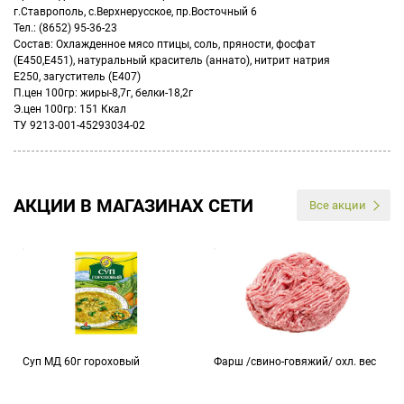
г.Ставрополь, с.Верхнерусское, пр.Восточный 6
Тел.: (8652) 95-36-23
Состав: Охлажденное мясо птицы, соль, пряности, фосфат
(Е450,Е451), натуральный краситель (аннато), нитрит натрия
Е250, загуститель (Е407)
П.цен 100гр: жиры-8,7г, белки-18,2г
Э.цен 100гр: 151 Ккал
ТУ 9213-001-45293034-02
АКЦИИ В МАГАЗИНАХ СЕТИ
Все акции
Суп МД 60г гороховый
Фарш /свино-говяжий/ охл. вес