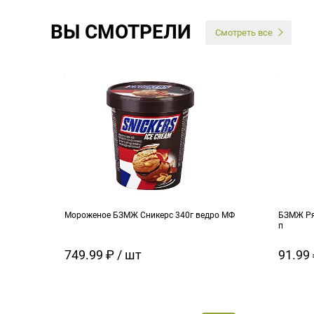
ВЫ СМОТРЕЛИ
Смотреть все
Мороженое БЗМЖ Сникерс 340г ведро МФ
БЗМЖ Ря
п
749.99 ₽ / шт
91.99 