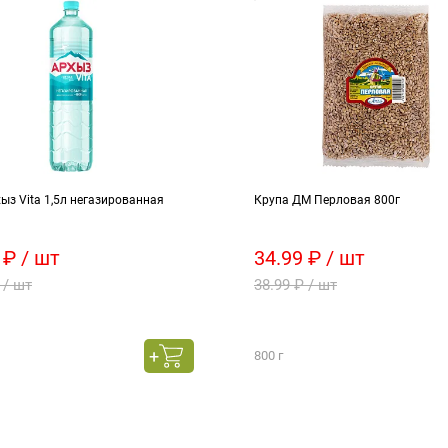
ыз Vita 1,5л негазированная
Крупа ДМ Перловая 800г
 ₽ / шт
34.99 ₽ / шт
 / шт
38.99 ₽ / шт
800 г