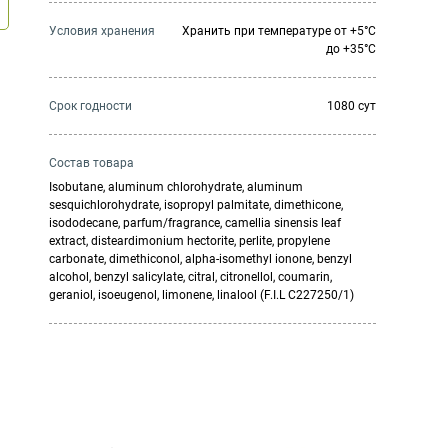
Условия хранения
Хранить при температуре от +5°С
до +35°С
Cрок годности
1080 сут
Состав товара
Isobutane, aluminum chlorohydrate, aluminum
sesquichlorohydrate, isopropyl palmitate, dimethicone,
isododecane, parfum/fragrance, camellia sinensis leaf
extract, disteardimonium hectorite, perlite, propylene
carbonate, dimethiconol, alpha-isomethyl ionone, benzyl
alcohol, benzyl salicylate, citral, citronellol, coumarin,
geraniol, isoeugenol, limonene, linalool (F.I.L C227250/1)