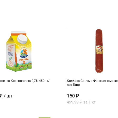
женка Кореновочка 2,7% 450г т/
Колбаса Салями Финская с можже
вес Тавр
₽ / шт
150 ₽
499.99 ₽ за 1 кг