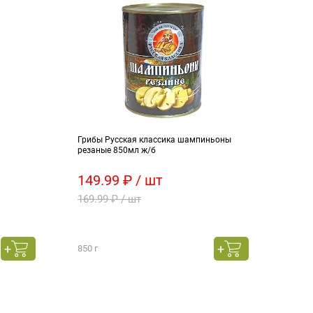
Грибы Русская классика шампиньоны
Напи
резаные 850мл ж/б
рябин
149.99 ₽ / шт
99.
169.99 ₽ / шт
111.
850 г
1050 