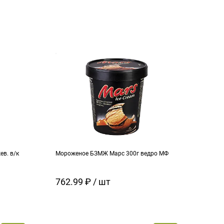
в. в/к
Мороженое БЗМЖ Марс 300г ведро МФ
Моро
кара
762.99 ₽ / шт
129