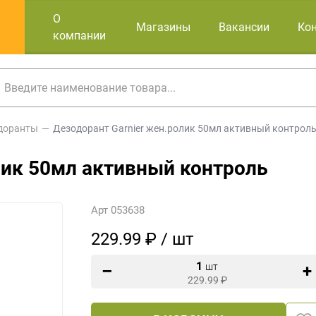
О
Магазины
Вакансии
Ко
компании
доранты
Дезодорант Garnier жен.ролик 50мл активный контрол
лик 50мл активный контроль
Арт 053638
229.99 ₽ / шт
1
шт
229.99
₽