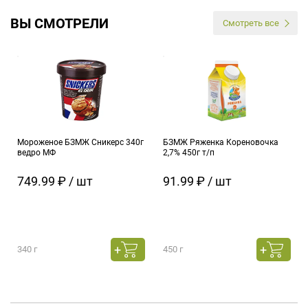
ВЫ СМОТРЕЛИ
Смотреть все
Мороженое БЗМЖ Сникерс 340г
БЗМЖ Ряженка Кореновочка
ведро МФ
2,7% 450г т/п
749.99 ₽ / шт
91.99 ₽ / шт
340 г
450 г