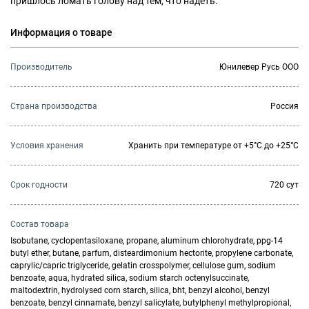
пришлось ломать голову над тем, что надеть.
Информация о товаре
Производитель
Юнилевер Русь ООО
Страна производства
Россия
Условия хранения
Хранить при температуре от +5°С до +25°С
Cрок годности
720 сут
Состав товара
Isobutane, cyclopentasiloxane, propane, aluminum chlorohydrate, ppg-14
butyl ether, butane, parfum, disteardimonium hectorite, propylene carbonate,
caprylic/capric triglyceride, gelatin crosspolymer, cellulose gum, sodium
benzoate, aqua, hydrated silica, sodium starch octenylsuccinate,
maltodextrin, hydrolysed corn starch, silica, bht, benzyl alcohol, benzyl
benzoate, benzyl cinnamate, benzyl salicylate, butylphenyl methylpropional,