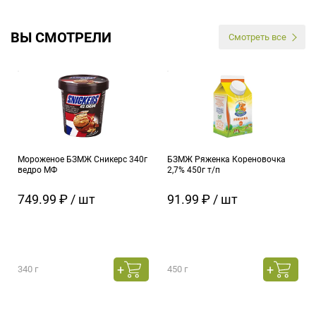
ВЫ СМОТРЕЛИ
Смотреть все
Мороженое БЗМЖ Сникерс 340г
БЗМЖ Ряженка Кореновочка
ведро МФ
2,7% 450г т/п
749.99 ₽ / шт
91.99 ₽ / шт
340 г
450 г