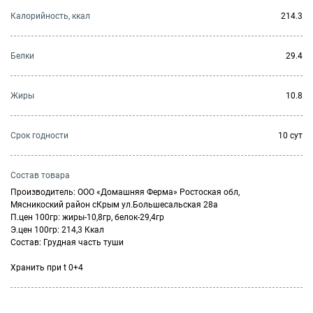
Калорийность, ккал
214.3
Белки
29.4
Жиры
10.8
Cрок годности
10 сут
Состав товара
Производитель: ООО «Домашняя Ферма» Ростоская обл,
Мясникоский район сКрым ул.Большесальская 28а
П.цен 100гр: жиры-10,8гр, белок-29,4гр
Э.цен 100гр: 214,3 Ккал
Состав: Грудная часть туши
Хранить при t 0+4