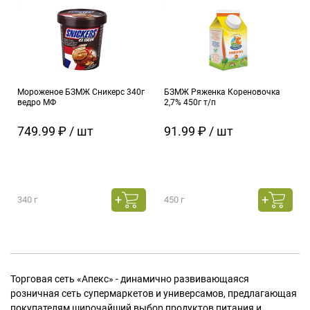
Мороженое БЗМЖ Сникерс 340г
БЗМЖ Ряженка Кореновочка
ведро МФ
2,7% 450г т/п
749.99 ₽ / шт
91.99 ₽ / шт
340 г
450 г
Торговая сеть «Апекс» - динамично развивающаяся
розничная сеть супермаркетов и универсамов, предлагающая
покупателям широчайший выбор продуктов питания и