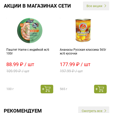
АКЦИИ В МАГАЗИНАХ СЕТИ
Все акции
Паштет Hame с индейкой ж/б
Ананасы Русская классика 565г
100г
ж/б кусочки
88.99 ₽ / шт
177.99 ₽ / шт
109.99 ₽ / шт
197.99 ₽ / шт
100 г
565 г
РЕКОМЕНДУЕМ
Смотреть все