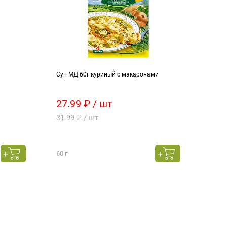
Суп МД 60г куриный с макаронами
Лимо
27.99 ₽ / шт
50 
31.99 ₽ / шт
60 ₽
249.
весо
60 г
това