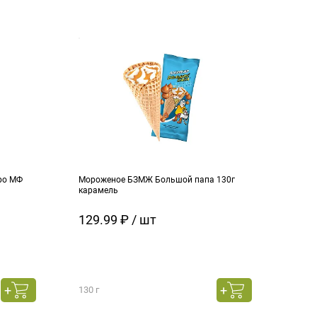
ро МФ
Мороженое БЗМЖ Большой папа 130г
Моро
карамель
ч.см
129.99 ₽ / шт
129
130 г
130 г