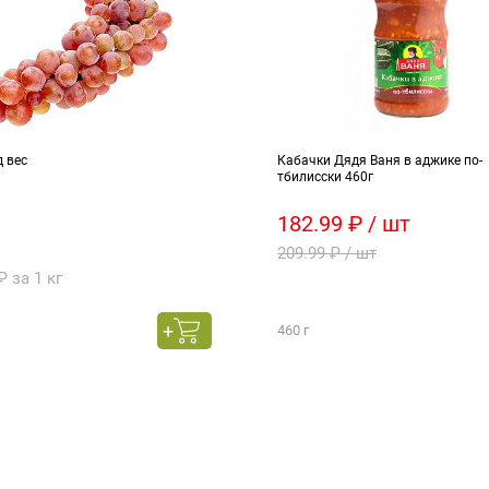
 вес
Кабачки Дядя Ваня в аджике по-
тбилисски 460г
182.99 ₽ / шт
209.99 ₽ / шт
₽ за 1 кг
460 г