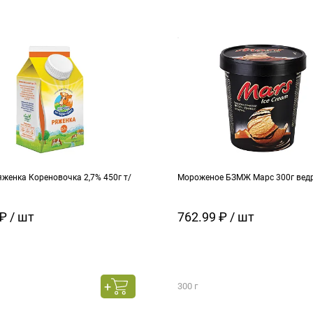
женка Кореновочка 2,7% 450г т/
Мороженое БЗМЖ Марс 300г вед
₽ / шт
762.99 ₽ / шт
300 г