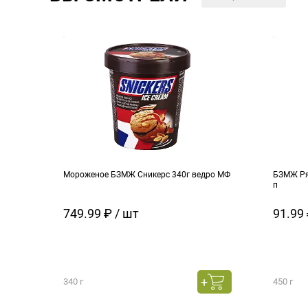
Мороженое БЗМЖ Сникерс 340г ведро МФ
БЗМЖ Ря
п
749.99 ₽ / шт
91.99 
340 г
450 г