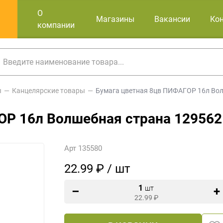
О
Магазины
Вакансии
Ко
компании
ы
Канцелярские товары
Бумага цветная 8цв ПИФАГОР 16л Во
ОР 16л Волшебная страна 129562
Арт 135580
22.99 ₽ / шт
1
шт
22.99
₽