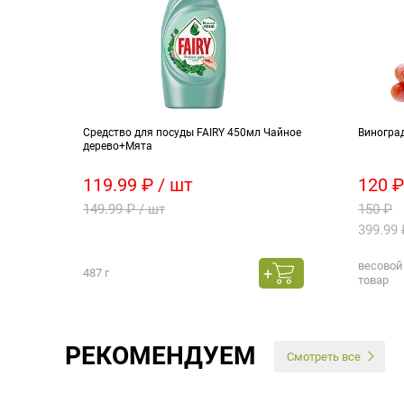
Средство для посуды FAIRY 450мл Чайное
Виноград
дерево+Мята
119.99 ₽ / шт
120 ₽
149.99 ₽ / шт
150 ₽
399.99 
весовой
487 г
товар
РЕКОМЕНДУЕМ
Смотреть все