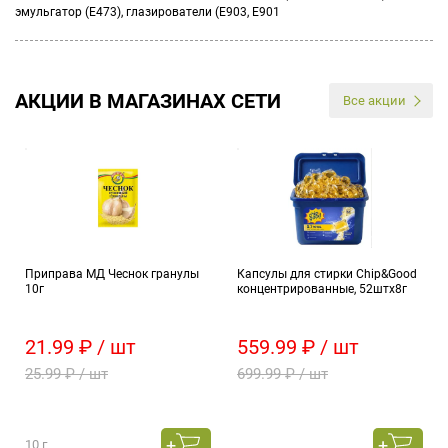
эмульгатор (Е473), глaзирователи (Е903, Е901
АКЦИИ В МАГАЗИНАХ СЕТИ
Все акции
Приправа МД Чеснок гранулы
Капсулы для стирки Chip&Good
10г
концентрированные, 52штх8г
21.99 ₽ / шт
559.99 ₽ / шт
25.99 ₽ / шт
699.99 ₽ / шт
10 г