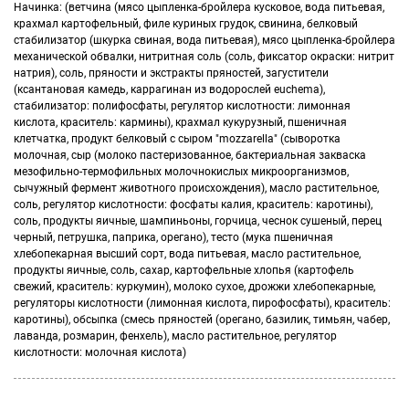
Начинка: (ветчина (мясо цыпленка-бройлера кусковое, вода питьевая,
крахмал картофельный, филе куриных грудок, свинина, белковый
стабилизатор (шкурка свиная, вода питьевая), мясо цыпленка-бройлера
механической обвалки, нитритная соль (соль, фиксатор окраски: нитрит
натрия), соль, пряности и экстракты пряностей, загустители
(ксантановая камедь, каррагинан из водорослей euchеma),
стабилизатор: полифосфаты, регулятор кислотности: лимонная
кислота, краситель: кармины), крахмал кукурузный, пшеничная
клетчатка, продукт белковый с сыром "mozzarella" (сыворотка
молочная, сыр (молоко пастеризованное, бактериальная закваска
мезофильно-термофильных молочнокислых микроорганизмов,
сычужный фермент животного происхождения), масло растительное,
соль, регулятор кислотности: фосфаты калия, краситель: каротины),
соль, продукты яичные, шампиньоны, горчица, чеснок сушеный, перец
черный, петрушка, паприка, орегано), тесто (мука пшеничная
хлебопекарная высший сорт, вода питьевая, масло растительное,
продукты яичные, соль, сахар, картофельные хлопья (картофель
свежий, краситель: куркумин), молоко сухое, дрожжи хлебопекарные,
регуляторы кислотности (лимонная кислота, пирофосфаты), краситель:
каротины), обсыпка (смесь пряностей (орегано, базилик, тимьян, чабер,
лаванда, розмарин, фенхель), масло растительное, регулятор
кислотности: молочная кислота)