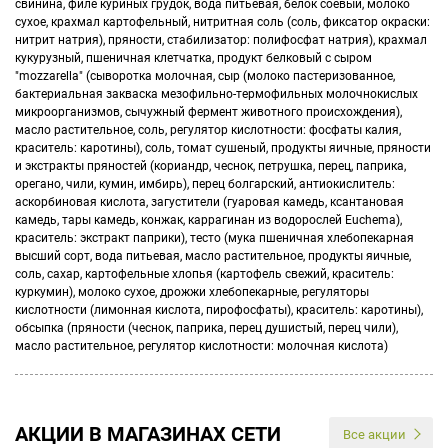
свинина, филе куриных грудок, вода питьевая, белок соевый, молоко
сухое, крахмал картофельный, нитритная соль (соль, фиксатор окраски:
нитрит натрия), пряности, стабилизатор: полифосфат натрия), крахмал
кукурузный, пшеничная клетчатка, продукт белковый с сыром
"mozzarella" (сыворотка молочная, сыр (молоко пастеризованное,
бактериальная закваска мезофильно-термофильных молочнокислых
микроорганизмов, сычужный фермент животного происхождения),
масло растительное, соль, регулятор кислотности: фосфаты калия,
краситель: каротины), соль, томат сушеный, продукты яичные, пряности
и экстракты пряностей (кориандр, чеснок, петрушка, перец, паприка,
орегано, чили, кумин, имбирь), перец болгарский, антиокислитель:
аскорбиновая кислота, загустители (гуаровая камедь, ксантановая
камедь, тары камедь, конжак, каррагинан из водорослей Euchema),
краситель: экстракт паприки), тесто (мука пшеничная хлебопекарная
высший сорт, вода питьевая, масло растительное, продукты яичные,
соль, сахар, картофельные хлопья (картофель свежий, краситель:
куркумин), молоко сухое, дрожжи хлебопекарные, регуляторы
кислотности (лимонная кислота, пирофосфаты), краситель: каротины),
обсыпка (пряности (чеснок, паприка, перец душистый, перец чили),
масло растительное, регулятор кислотности: молочная кислота)
АКЦИИ В МАГАЗИНАХ СЕТИ
Все акции