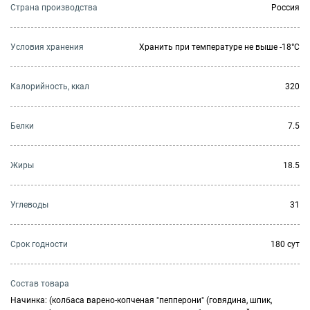
Страна производства
Россия
Условия хранения
Хранить при температуре не выше -18°C
Калорийность, ккал
320
Белки
7.5
Жиры
18.5
Углеводы
31
Cрок годности
180 сут
Состав товара
Начинка: (колбаса варено-копченая "пепперони" (говядина, шпик,