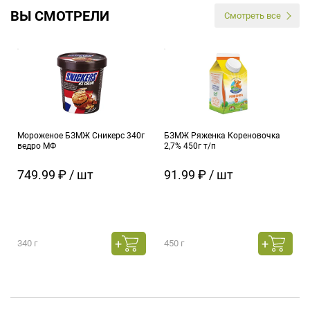
ВЫ СМОТРЕЛИ
Смотреть все
Мороженое БЗМЖ Сникерс 340г
БЗМЖ Ряженка Кореновочка
ведро МФ
2,7% 450г т/п
749.99 ₽ / шт
91.99 ₽ / шт
340 г
450 г