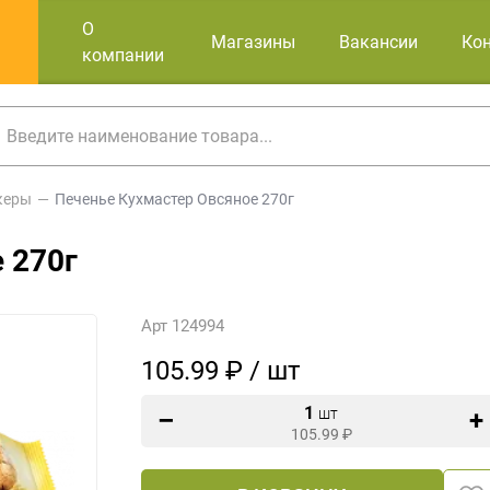
О
Магазины
Вакансии
Ко
компании
керы
Печенье Кухмастер Овсяное 270г
 270г
Арт 124994
105.99 ₽ / шт
1
шт
105.99
₽