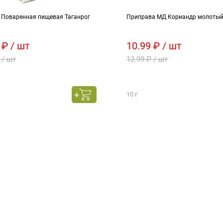
г Поваренная пищевая Таганрог
Приправа МД Кориандр молотый
 ₽ / шт
10.99 ₽ / шт
 / шт
12.99 ₽ / шт
10 г