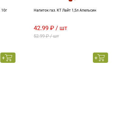
 10г
Напиток газ. КТ Лайт 1,5л Апельсин
Круп
42.99 ₽ / шт
39.
52.99 ₽ / шт
45.9
800 г