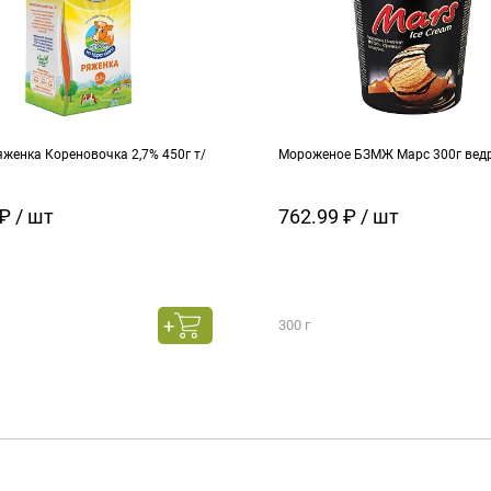
женка Кореновочка 2,7% 450г т/
Мороженое БЗМЖ Марс 300г вед
₽ / шт
762.99 ₽ / шт
300 г