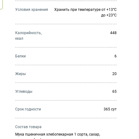
Условия хранения
Хранить при температуре от +13°С
до +23°С
Калорийность,
448
ккал
Белки
6
Жиры
20
Углеводы
65
Cрок годности
365 сут
Состав товара
Мука пшеничная хлебопекарная 1 сорта, сахар,