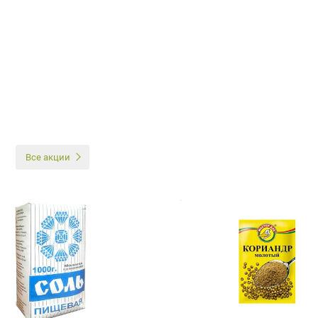
И
Все акции