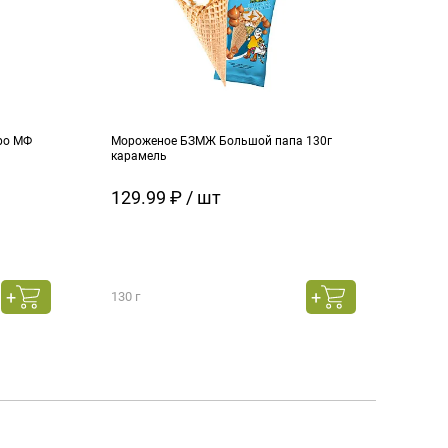
ро МФ
Мороженое БЗМЖ Большой папа 130г
Моро
карамель
ч.см
129.99 ₽ / шт
129
130 г
130 г