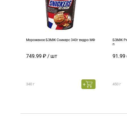
Мороженое БЗМЖ Сникерс 340г ведро МФ
БЗМЖ Ря
п
749.99 ₽ / шт
91.99 
340 г
450 г