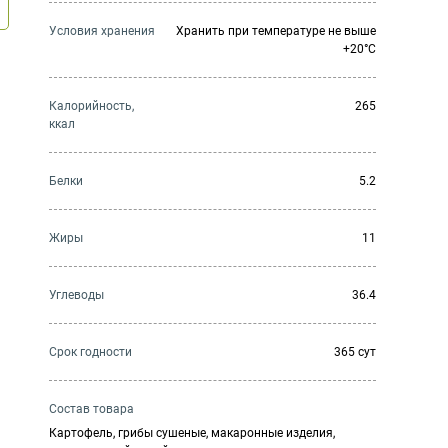
Условия хранения
Хранить при температуре не выше
+20°C
Калорийность,
265
ккал
Белки
5.2
Жиры
11
Углеводы
36.4
Cрок годности
365 сут
Состав товара
Картофель, грибы сушеные, макаронные изделия,