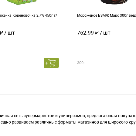
женка Кореновочка 2,7% 450г т/
Мороженое БЗМЖ Марс 300г вед
₽ / шт
762.99 ₽ / шт
300 г
ничная сеть супермаркетов и универсамов, предлагающая покупа
пешно развиваем различные форматы магазинов для широкого кру