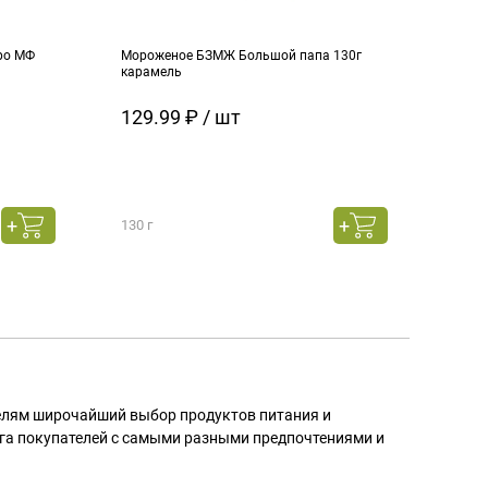
ро МФ
Мороженое БЗМЖ Большой папа 130г
Моро
карамель
ч.см
129.99 ₽ / шт
129
130 г
130 г
телям широчайший выбор продуктов питания и
га покупателей с самыми разными предпочтениями и