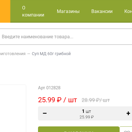
О
Магазины
Вакансии
Ко
компании
риготовления
Суп МД 60г грибной
Арт 012828
25.99 ₽ / шт
28.99 ₽/ шт
1
шт
25.99
₽