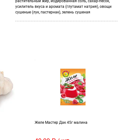
растительный жир, йодированная соль, сахар-песок,
усилитель вкуса и аромата (глутамат натрия), овощи
сушеные (лук, пастернак), зелень сушеная
Желе Мастер Дак 45г малина
Напи
рябин