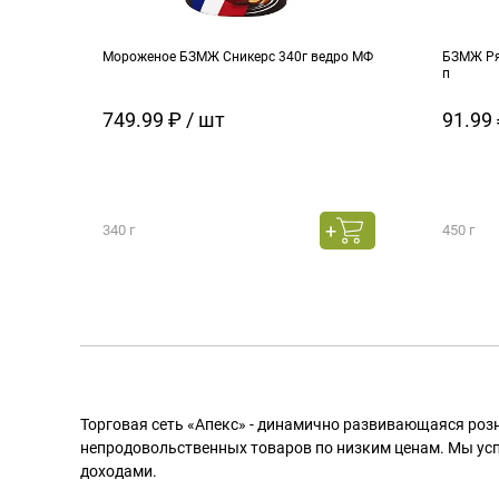
Мороженое БЗМЖ Сникерс 340г ведро МФ
БЗМЖ Ря
п
749.99 ₽ / шт
91.99 
340 г
450 г
Торговая сеть «Апекс» - динамично развивающаяся роз
непродовольственных товаров по низким ценам. Мы ус
доходами.