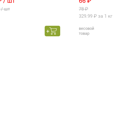
₽ / шт
66 ₽
 / шт
78 ₽
329.99 ₽ за 1 кг
весовой
товар