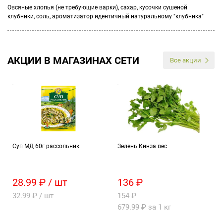
Овсяные хлопья (не требующие варки), сахар, кусочки сушеной
клубники, соль, ароматизатор идентичный натуральному "клубника"
АКЦИИ В МАГАЗИНАХ СЕТИ
Все акции
Суп МД 60г рассольник
Зелень Кинза вес
28.99 ₽ / шт
136 ₽
32.99 ₽ / шт
154 ₽
679.99 ₽ за 1 кг