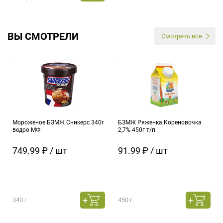
ВЫ СМОТРЕЛИ
Смотреть все
Мороженое БЗМЖ Сникерс 340г
БЗМЖ Ряженка Кореновочка
ведро МФ
2,7% 450г т/п
749.99 ₽ / шт
91.99 ₽ / шт
340 г
450 г