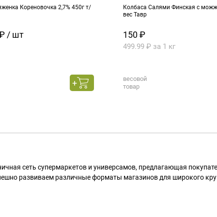
женка Кореновочка 2,7% 450г т/
Колбаса Салями Финская с можже
вес Тавр
₽ / шт
150 ₽
499.99 ₽ за 1 кг
весовой
товар
ничная сеть супермаркетов и универсамов, предлагающая покупа
пешно развиваем различные форматы магазинов для широкого кру