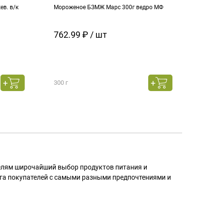
в. в/к
Мороженое БЗМЖ Марс 300г ведро МФ
Моро
кара
762.99 ₽ / шт
129
300 г
130 г
телям широчайший выбор продуктов питания и
га покупателей с самыми разными предпочтениями и