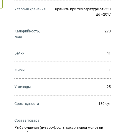
Условия хранения
Хранить при температуре от -2°С
до +20°С
Калорийность,
270
ккал
Белки
41
Жиры
1
Углеводы
25
Cрок годности
180 сут
Состав товара
Рыба сушеная (путассу), соль, сахар, перец молотый