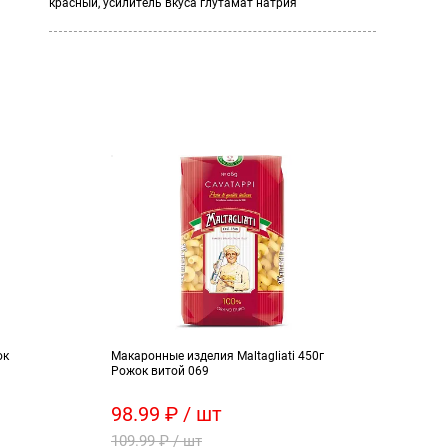
красный, усилитель вкуса глутамат натрия
ок
Макаронные изделия Maltagliati 450г
Ябло
Рожок витой 069
98.99 ₽ / шт
64 
109.99 ₽ / шт
84 ₽