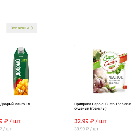
И
Все акции
 Добрый манго 1л
Приправа Capo di Gusto 15г Чесн
сушеный (гранулы)
9 ₽ / шт
32.99 ₽ / шт
₽ / шт
39.99 ₽ / шт