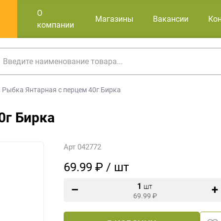
О
Магазины
Вакансии
Ко
компании
Рыбка Янтарная с перцем 40г Бирка
0г Бирка
Арт 042772
69.99 ₽ / шт
1
шт
69.99
₽