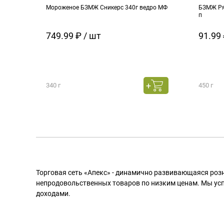
Мороженое БЗМЖ Сникерс 340г ведро МФ
БЗМЖ Ря
п
749.99 ₽ / шт
91.99 
340 г
450 г
Торговая сеть «Апекс» - динамично развивающаяся роз
непродовольственных товаров по низким ценам. Мы ус
доходами.