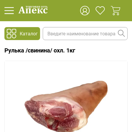
Каталог
Рулька /свинина/ охл. 1кг