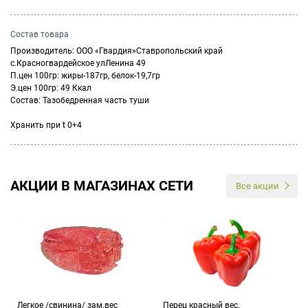
Состав товара
Производитель: ООО «Гвардия»Ставропольский край
с.Красногвардейское улЛенина 49
П.цен 100гр: жиры-187гр, белок-19,7гр
Э.цен 100гр: 49 Ккал
Состав: Тазобедренная часть туши
Хранить при t 0+4
АКЦИИ В МАГАЗИНАХ СЕТИ
Все акции
Легкое /свинина/ зам.вес
Перец красный вес.