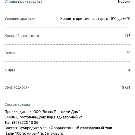
Страна производства
Россия
Условия хранения
Хранить при температуре от 0°С до +4°С
Калорийность, ккал
116
Белки
20
Жиры
4
Cрок годности
3 сут
Состав товара
Производитель: ООО "Вепоз-Торговый Дом"
344061, Ростов-на-Дону, пер.Радиаторный 9г
Тел. (863) 223-18-86
Состав: Субпродукт мясной обработанный охлажденный Уши
П.цен 100гр: жиры-4гр, белок-20гр