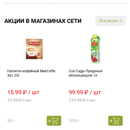
АКЦИИ В МАГАЗИНАХ СЕТИ
Все акции
Напиток кофейный MakCoffe
Сок Сады Придонья
3в1 20г
яблоко,вишня 1л
15.99 ₽ / шт
99.99 ₽ / шт
17.99 ₽ / шт
119.99 ₽ / шт
20 г
1015 г