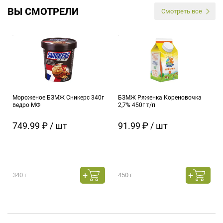
ВЫ СМОТРЕЛИ
Смотреть все
Мороженое БЗМЖ Сникерс 340г
БЗМЖ Ряженка Кореновочка
ведро МФ
2,7% 450г т/п
749.99 ₽ / шт
91.99 ₽ / шт
340 г
450 г