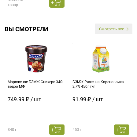
товар
ВЫ СМОТРЕЛИ
Смотреть все
Мороженое БЗМЖ Сникерс 340г
БЗМЖ Ряженка Кореновочка
ведро МФ
2,7% 450г т/п
749.99 ₽ / шт
91.99 ₽ / шт
340 г
450 г