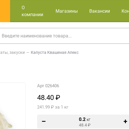
О
Магазины
Вакансии
Ко
компании
аты, закуски
Капуста Квашеная Апекс
Арт 026406
48.40 ₽
241.99 ₽ за 1 кг
0.2
кг
48.4
₽