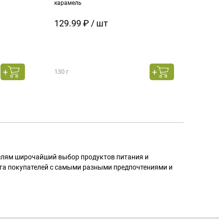
карамель
ч.см
129.99 ₽ / шт
129
130 г
130 г
телям широчайший выбор продуктов питания и
га покупателей с самыми разными предпочтениями и