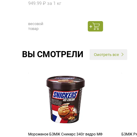
949.99 ₽ за 1 кг
весовой
товар
ВЫ СМОТРЕЛИ
Смотреть все
Мороженое БЗМЖ Сникерс 340г ведро МФ
БЗМЖ Ря