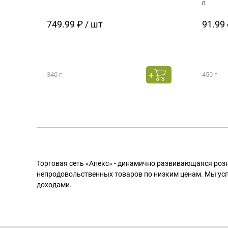
п
749.99 ₽ / шт
91.99 
340 г
450 г
Торговая сеть «Апекс» - динамично развивающаяся роз
непродовольственных товаров по низким ценам. Мы ус
доходами.