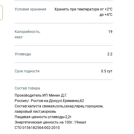
Условия хранения
Хранить при температуре от +2°С
до +4°С
Калорийность,
19
ккал
Углеводы
2.2
Cрок годности
0.5 сут
Состав товара
Производитель:ИП Минин Д.Г.
Россия,г. Ростов-на-Дону,ул.Еременко,62
Состав:капуста свежая,соль,сахар,перец горошком,
лавровый лист,морковь
Пищевая ценность:углеводы-2,2г
Энергетическая ценность на 100г.:19ккал
СТО 0156182564-002-2010