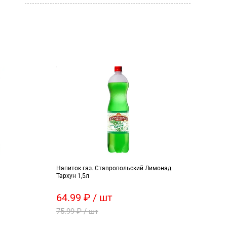
Напиток газ. Ставропольский Лимонад
Свек
Тархун 1,5л
64.99 ₽ / шт
23 
75.99 ₽ / шт
27.5
45.9