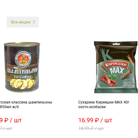
И
Все акции
усская классика шампиньоны
Сухарики Кириешки МАХ 40г
 850мл ж/б
охотн.колбаски
9 ₽ / шт
16.99 ₽ / шт
₽ / шт
18.99 ₽ / шт