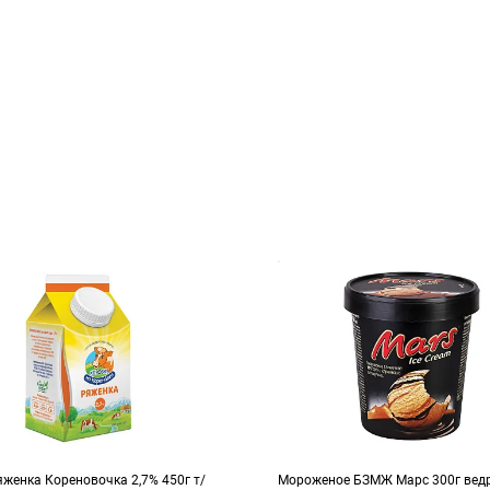
женка Кореновочка 2,7% 450г т/
Мороженое БЗМЖ Марс 300г вед