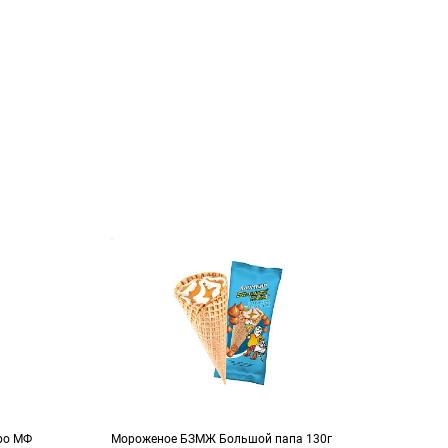
ро МФ
Мороженое БЗМЖ Большой папа 130г
Моро