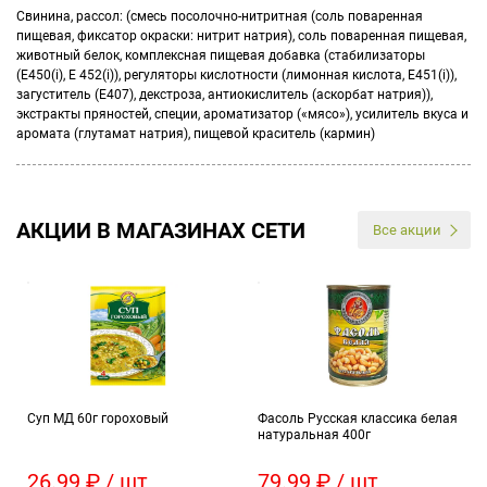
Свинина, рассол: (смесь посолочно-нитритная (соль поваренная
пищевая, фиксатор окраски: нитрит натрия), соль поваренная пищевая,
животный белок, комплексная пищевая добавка (стабилизаторы
(Е450(i), Е 452(i)), регуляторы кислотности (лимонная кислота, Е451(i)),
загуститель (Е407), декстроза, антиокислитель (аскорбат натрия)),
экстракты пряностей, специи, ароматизатор («мясо»), усилитель вкуса и
аромата (глутамат натрия), пищевой краситель (кармин)
АКЦИИ В МАГАЗИНАХ СЕТИ
Все акции
Суп МД 60г гороховый
Фасоль Русская классика белая
натуральная 400г
26.99 ₽ / шт
79.99 ₽ / шт