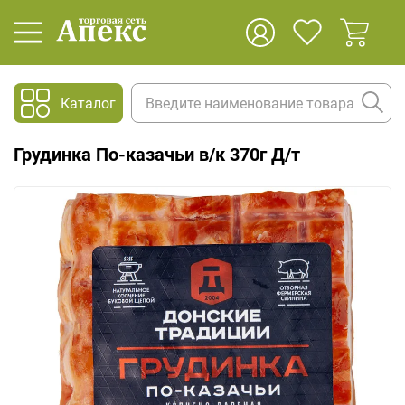
Каталог
Грудинка По-казачьи в/к 370г Д/т