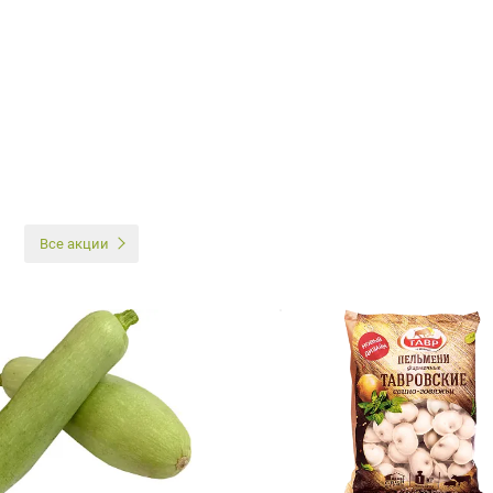
И
Все акции