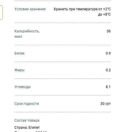
Условия хранения
Хранить при температуре от +2°С
до +8°С
Калорийность,
36
ккал
Белки
0.9
Жиры
0.2
Углеводы
8.1
Cрок годности
30 сут
Состав товара
Страна: Египет