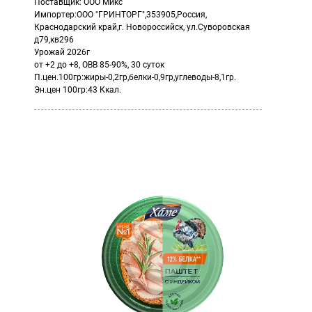
Поставщик: ООО Микс
Импортер:ООО "ГРИНТОРГ",353905,Россия,
Краснодарский край,г. Новороссийск, ул.Суворовская
д79,кв296
Урожай 2026г
от +2 до +8, ОВВ 85-90%, 30 суток
П.цен.100гр:жиры-0,2гр,белки-0,9гр,углеводы-8,1гр.
Эн.цен 100гр:43 Ккал.