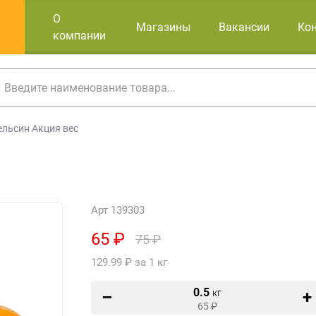
О
Магазины
Вакансии
Ко
компании
ельсин Акция вес
Арт 139303
65 ₽
75 ₽
129.99 ₽ за 1 кг
0.5
кг
65
₽