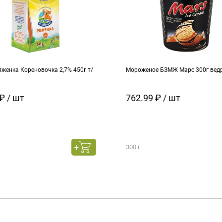
женка Кореновочка 2,7% 450г т/
Мороженое БЗМЖ Марс 300г вед
₽ / шт
762.99 ₽ / шт
300 г