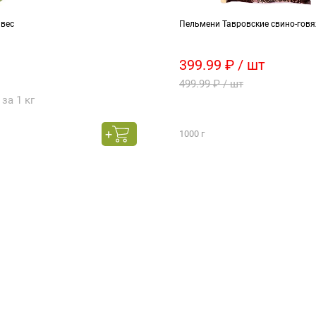
 вес
Пельмени Тавровские свино-говя
399.99 ₽ / шт
499.99 ₽ / шт
 за 1 кг
1000 г