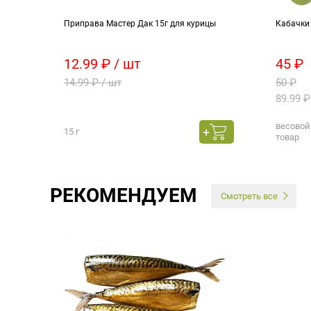
авод
Приправа Мастер Дак 15г для курицы
Кабачки
12.99 ₽ / шт
45 ₽
14.99 ₽ / шт
50 ₽
89.99 ₽
весовой
15 г
товар
РЕКОМЕНДУЕМ
Смотреть все