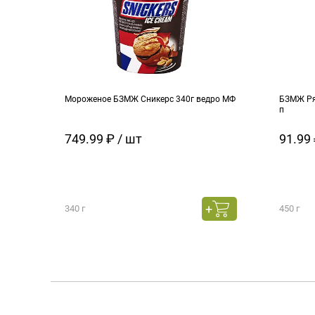
Мороженое БЗМЖ Сникерс 340г ведро МФ
БЗМЖ Ря
п
749.99 ₽ / шт
91.99 
340 г
450 г