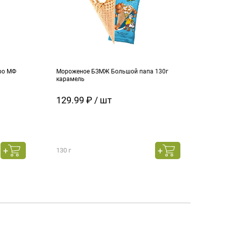
ро МФ
Мороженое БЗМЖ Большой папа 130г
Моро
карамель
ч.см
129.99 ₽ / шт
129
130 г
130 г