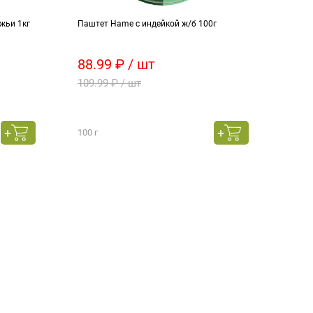
жьи 1кг
Паштет Hame с индейкой ж/б 100г
Поми
88.99 ₽ / шт
80 
109.99 ₽ / шт
100 
159.
весо
100 г
това