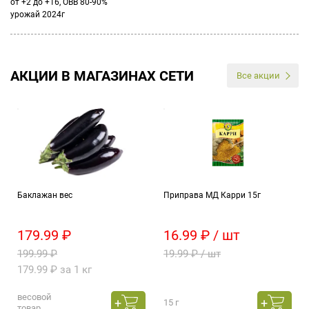
от +2 до +16, ОВВ 80-90%
урожай 2024г
АКЦИИ В МАГАЗИНАХ СЕТИ
Все акции
Баклажан вес
Приправа МД Карри 15г
179.99 ₽
16.99 ₽ / шт
199.99 ₽
19.99 ₽ / шт
179.99 ₽ за 1 кг
весовой
15 г
товар