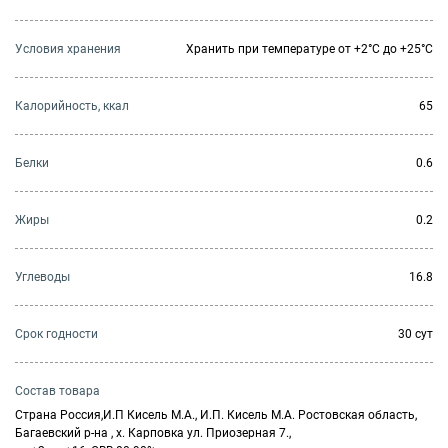
Условия хранения
Хранить при температуре от +2°С до +25°С
Калорийность, ккал
65
Белки
0.6
Жиры
0.2
Углеводы
16.8
Cрок годности
30 сут
Состав товара
Страна Россия,И.П Кисель М.А., И.П. Кисель М.А. Ростовская область,
Багаевский р-на , х. Карповка ул. Приозерная 7.,