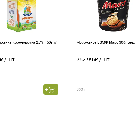
женка Кореновочка 2,7% 450г т/
Мороженое БЗМЖ Марс 300г вед
₽ / шт
762.99 ₽ / шт
300 г