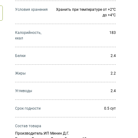
Условия хранения
Хранить при температуре от +2°С
до +4°С
Калорийность,
183
ккал
Белки
2.4
Жиры
2.2
Углеводы
2.4
Cрок годности
0.5 сут
Состав товара
Производитель:ИП Минин Д.Г.