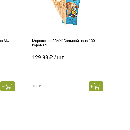
ро МФ
Мороженое БЗМЖ Большой папа 130г
Моро
карамель
ч.см
129.99 ₽ / шт
129
130 г
130 г