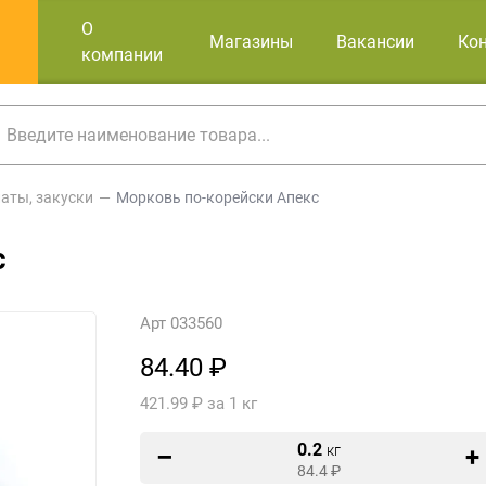
О
Магазины
Вакансии
Ко
компании
аты, закуски
Морковь по-корейски Апекс
с
Арт 033560
84.40 ₽
421.99 ₽ за 1 кг
0.2
кг
84.4
₽