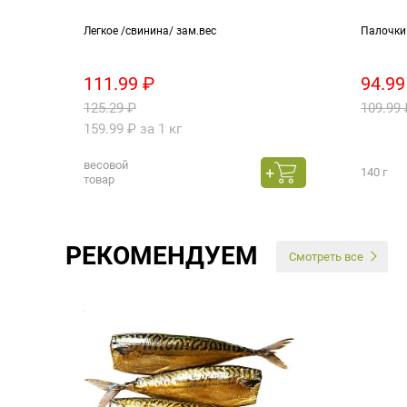
белый
Легкое /свинина/ зам.вес
Палочки
111.99 ₽
94.99
125.29 ₽
109.99 
159.99 ₽ за 1 кг
весовой
140 г
товар
РЕКОМЕНДУЕМ
Смотреть все