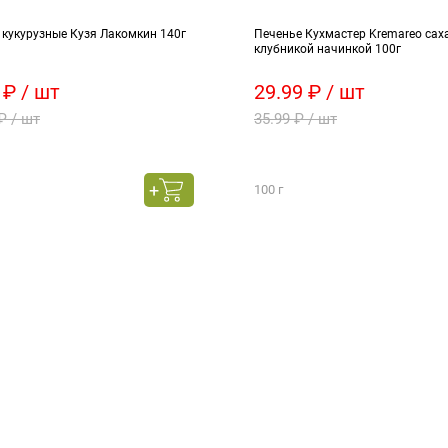
 кукурузные Кузя Лакомкин 140г
Печенье Кухмастер Kremareo сах
клубникой начинкой 100г
 ₽ / шт
29.99 ₽ / шт
₽ / шт
35.99 ₽ / шт
100 г