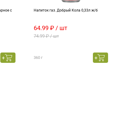
арное с
Напиток газ. Добрый Кола 0,33л ж/б
Окоро
64.99 ₽ / шт
160
74.99 ₽ / шт
185 
319.
весо
360 г
това