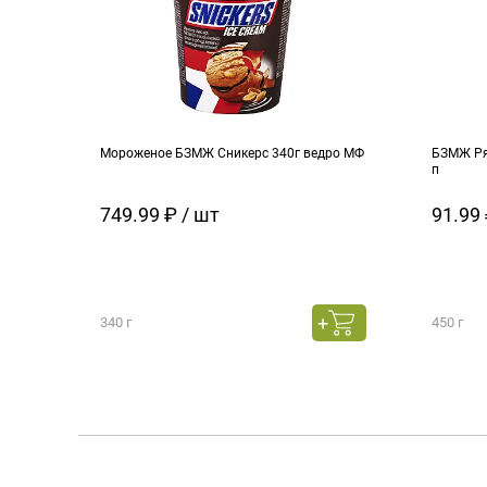
Мороженое БЗМЖ Сникерс 340г ведро МФ
БЗМЖ Ря
п
749.99 ₽ / шт
91.99 
340 г
450 г