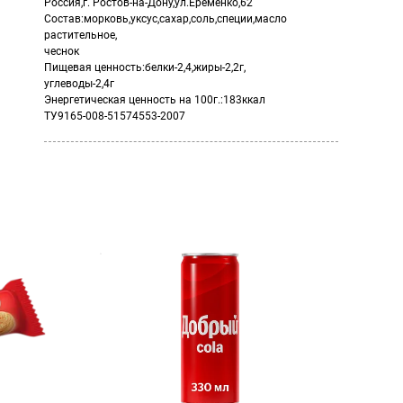
Россия,г. Ростов-на-Дону,ул.Еременко,62
Состав:морковь,уксус,сахар,соль,специи,масло
растительное,
чеснок
Пищевая ценность:белки-2,4,жиры-2,2г,
углеводы-2,4г
Энергетическая ценность на 100г.:183ккал
ТУ9165-008-51574553-2007