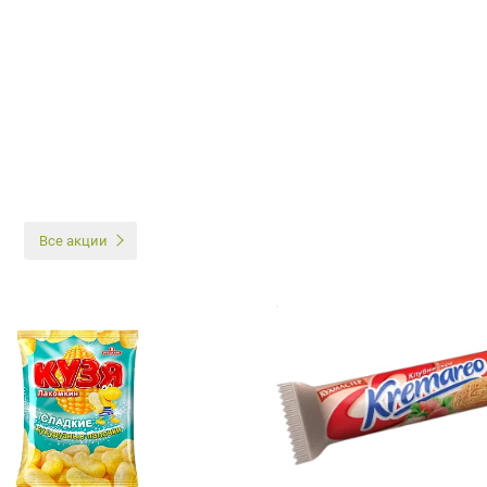
И
Все акции