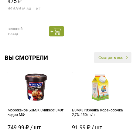
475 ₽
949.99 ₽ за 1 кг
весовой
товар
ВЫ СМОТРЕЛИ
Смотреть все
Мороженое БЗМЖ Сникерс 340г
БЗМЖ Ряженка Кореновочка
ведро МФ
2,7% 450г т/п
749.99 ₽ / шт
91.99 ₽ / шт