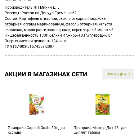
Состав товара
Производитель:ИП Минин Д.Г.
Россия,г. Ростов-на-Дону,ул.Еременко,62
Состав: Картофель отварной, свекла отварная, морковь
отварная, огурцы маринованные, фасоль отварная, капуста
квашеная, масло растительное, соль, перец черный молотый
Пищевая ценность 100г.:белки-1,4г,жиры-10,1г,углеводы-6,8г
Энергетическая ценность:124ккал
ТУ 9167-003-51574553-2007
АКЦИИ В МАГАЗИНАХ СЕТИ
Все акции
Приправа Capo di Gusto 30г для
Приправа Мастер Дак 15г для
курицы
цыплят табака