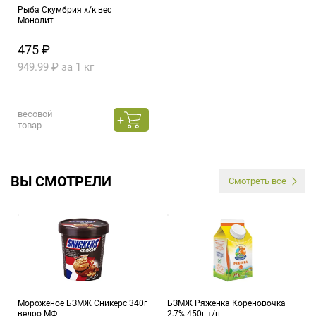
Рыба Скумбрия х/к вес
Монолит
475 ₽
949.99 ₽ за 1 кг
весовой
товар
ВЫ СМОТРЕЛИ
Смотреть все
Мороженое БЗМЖ Сникерс 340г
БЗМЖ Ряженка Кореновочка
ведро МФ
2,7% 450г т/п