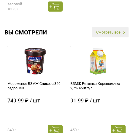
весовой
товар
ВЫ СМОТРЕЛИ
Смотреть все
Мороженое БЗМЖ Сникерс 340г
БЗМЖ Ряженка Кореновочка
ведро МФ
2,7% 450г т/п
749.99 ₽ / шт
91.99 ₽ / шт
340 г
450 г