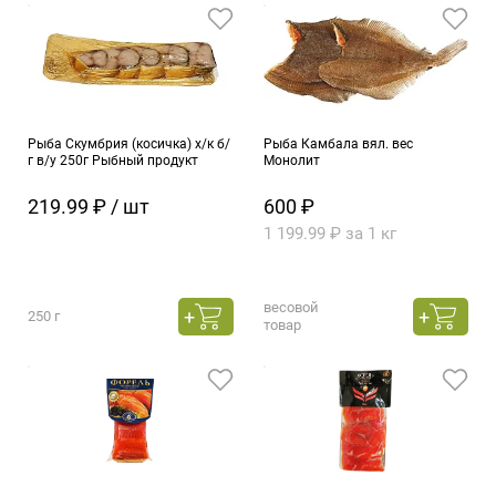
Рыба Скумбрия (косичка) х/к б/
Рыба Камбала вял. вес
г в/у 250г Рыбный продукт
Монолит
219.99 ₽ / шт
600 ₽
1 199.99 ₽ за 1 кг
весовой
250 г
товар